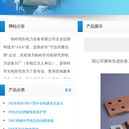
网站公告
产品展示
铁岭翔实电力设备有限公司企业信用
等级为“AAA”级，是铁岭市“守合同重信
用”企业，其前身为铁岭市光电研究所电
我公司拥有先进的多
力设备分厂（非独立法人单位）。是铁岭
市光电研究所为了更专业、更系统地服务
于电力系统，而专门组建的生产电力系统
设备和材料的独立法人单位。铁岭翔实电
产品分类
更多
力设备有限公司成立于2010年10月20日，
注册资金1180万元，位于铁岭市调兵山城
JMJB系列10KV室外全绝缘变压器台
北工业园区，占地面积30亩（20000平方
对扣式全绝缘电缆保护管
米），其技术、工艺、研发、生产、销售
SMC绝缘外壳低压综合配电箱
等主要人员均为铁岭市光电研究所选调的