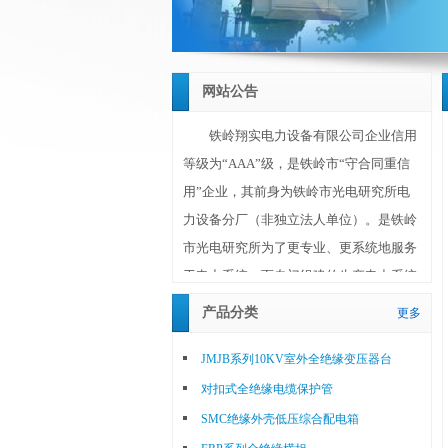
网站公告
铁岭翔实电力设备有限公司企业信用
等级为“AAA”级，是铁岭市“守合同重信
用”企业，其前身为铁岭市光电研究所电
力设备分厂（非独立法人单位）。是铁岭
市光电研究所为了更专业、更系统地服务
于电力系统，而专门组建的生产电力系统
设备和材料的独立法人单位。铁岭翔实电
产品分类
更多
力设备有限公司成立于2010年10月20日，
注册资金1180万元，位于铁岭市调兵山城
JMJB系列10KV室外全绝缘变压器台
北工业园区，占地面积30亩（20000平方
对扣式全绝缘电缆保护管
米），其技术、工艺、研发、生产、销售
SMC绝缘外壳低压综合配电箱
等主要人员均为铁岭市光电研究所选调的