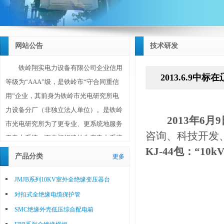
网站公告
技术研发
铁岭翔实电力设备有限公司企业信用
2013.6.9
等级为“AAA”级，是铁岭市“守合同重信
用”企业，其前身为铁岭市光电研究所电
力设备分厂（非独立法人单位）。是铁岭
2013
年6月9
市光电研究所为了更专业、更系统地服务
咨询、科技开发
于电力系统，而专门组建的生产电力系统
KJ-44包：“
设备和材料的独立法人单位。铁岭翔实电
产品分类
更多
力设备有限公司成立于2010年10月20日，
注册资金1180万元，位于铁岭市调兵山城
JMJB系列10KV室外全绝缘变压器台
北工业园区，占地面积30亩（20000平方
对扣式全绝缘电缆保护管
米），其技术、工艺、研发、生产、销售
SMC绝缘外壳低压综合配电箱
等主要人员均为铁岭市光电研究所选调的