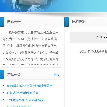
网站公告
技术研发
铁岭翔实电力设备有限公司企业信用
201
等级为“AAA”级，是铁岭市“守合同重信
用”企业，其前身为铁岭市光电研究所电
2015.4“JM
力设备分厂（非独立法人单位）。是铁岭
市光电研究所为了更专业、更系统地服务
于电力系统，而专门组建的生产电力系统
设备和材料的独立法人单位。铁岭翔实电
产品分类
更多
力设备有限公司成立于2010年10月20日，
注册资金1180万元，位于铁岭市调兵山城
JMJB系列10KV室外全绝缘变压器台
北工业园区，占地面积30亩（20000平方
对扣式全绝缘电缆保护管
米），其技术、工艺、研发、生产、销售
SMC绝缘外壳低压综合配电箱
等主要人员均为铁岭市光电研究所选调的