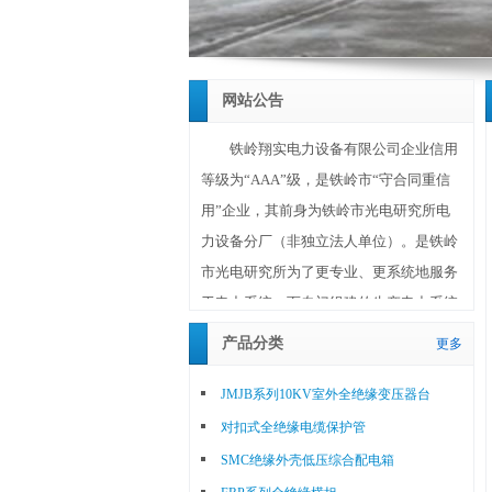
网站公告
铁岭翔实电力设备有限公司企业信用
等级为“AAA”级，是铁岭市“守合同重信
用”企业，其前身为铁岭市光电研究所电
力设备分厂（非独立法人单位）。是铁岭
市光电研究所为了更专业、更系统地服务
于电力系统，而专门组建的生产电力系统
设备和材料的独立法人单位。铁岭翔实电
产品分类
更多
力设备有限公司成立于2010年10月20日，
注册资金1180万元，位于铁岭市调兵山城
JMJB系列10KV室外全绝缘变压器台
北工业园区，占地面积30亩（20000平方
对扣式全绝缘电缆保护管
米），其技术、工艺、研发、生产、销售
SMC绝缘外壳低压综合配电箱
等主要人员均为铁岭市光电研究所选调的