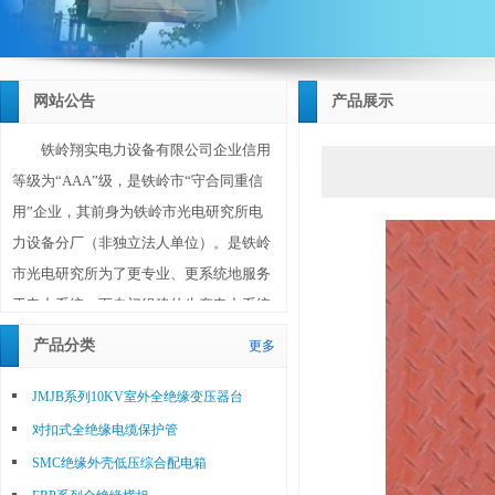
网站公告
产品展示
铁岭翔实电力设备有限公司企业信用
等级为“AAA”级，是铁岭市“守合同重信
用”企业，其前身为铁岭市光电研究所电
力设备分厂（非独立法人单位）。是铁岭
市光电研究所为了更专业、更系统地服务
于电力系统，而专门组建的生产电力系统
设备和材料的独立法人单位。铁岭翔实电
产品分类
更多
力设备有限公司成立于2010年10月20日，
注册资金1180万元，位于铁岭市调兵山城
JMJB系列10KV室外全绝缘变压器台
北工业园区，占地面积30亩（20000平方
对扣式全绝缘电缆保护管
米），其技术、工艺、研发、生产、销售
SMC绝缘外壳低压综合配电箱
等主要人员均为铁岭市光电研究所选调的