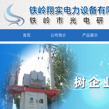
铁岭翔实电力设备有限公司企业信用
等级为“AAA”级，是铁岭市“守合同重信
用”企业，其前身为铁岭市光电研究所电
首页
公司简介
产品展示
力设备分厂（非独立法人单位）。是铁岭
市光电研究所为了更专业、更系统地服务
于电力系统，而专门组建的生产电力系统
设备和材料的独立法人单位。铁岭翔实电
力设备有限公司成立于2010年10月20日，
注册资金1180万元，位于铁岭市调兵山城
北工业园区，占地面积30亩（20000平方
米），其技术、工艺、研发、生产、销售
等主要人员均为铁岭市光电研究所选调的
优秀人员，公司董事长兼总经理由铁岭市