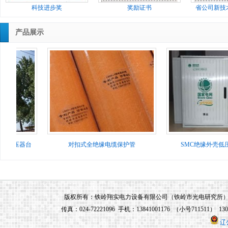
光电研究所所长兼任，铁岭市光电研究所
科技进步奖
奖励证书
省公司新技
研制的所有电力系统产品均由铁岭翔实电
力设备有限公司生产和销售。
产品展示
铁岭翔实电力设备有限公司企业信用
等级为“AAA”级，是铁岭市“守合同重信
用”企业，其前身为铁岭市光电研究所电
力设备分厂（非独立法人单位）。是铁岭
市光电研究所为了更专业、更系统地服务
于电力系统，而专门组建的生产电力系统
设备和材料的独立法人单位。铁岭翔实电
力设备有限公司成立于2010年10月20日，
绝缘变压器台
对扣式全绝缘电缆保护管
SMC绝缘外壳低
注册资金1180万元，位于铁岭市调兵山城
北工业园区，占地面积30亩（20000平方
米），其技术、工艺、研发、生产、销售
版权所有：铁岭翔实电力设备有限公司（铁岭市光电研究所） 地址：铁
等主要人员均为铁岭市光电研究所选调的
传真：024-72221096 手机：13841001176 （小号711511） 13
优秀人员，公司董事长兼总经理由铁岭市
辽