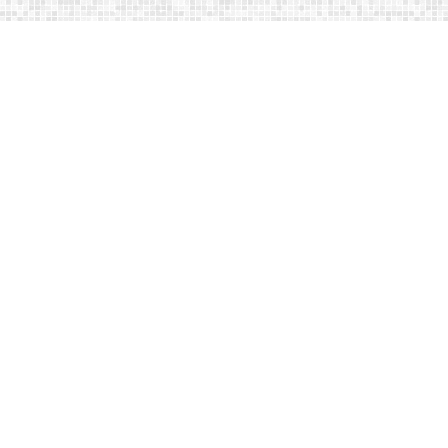
光电研究所所长兼任，铁岭市光电研究所
研制的所有电力系统产品均由铁岭翔实电
力设备有限公司生产和销售。