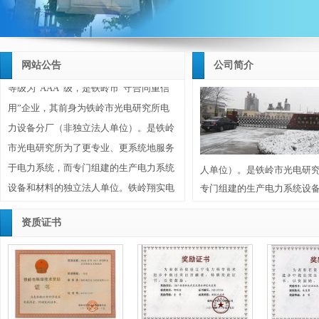
光电研究所所长兼任，铁岭市光电研究所
研制的所有电力系统产品均由铁岭翔实电
力设备有限公司生产和销售。
铁岭翔实电力设备有限公司企业信用
网站公告
公司简介
等级为“AAA”级，是铁岭市“守合同重信
用”企业，其前身为铁岭市光电研究所电
力设备分厂（非独立法人单位）。是铁岭
市光电研究所为了更专业、更系统地服务
于电力系统，而专门组建的生产电力系统
人单位）。是铁岭市光电研
设备和材料的独立法人单位。铁岭翔实电
专门组建的生产电力系统设
力设备有限公司成立于2010年10月20日，
注册资金1180万元，位于铁岭市调兵山城
资质证书
北工业园区，占地面积30亩（20000平方
米），其技术、工艺、研发、生产、销售
等主要人员均为铁岭市光电研究所选调的
优秀人员，公司董事长兼总经理由铁岭市