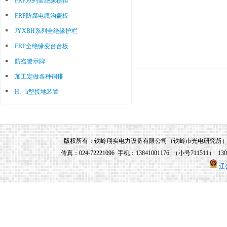
FRP系列全绝缘横担
光电研究所所长兼任，铁岭市光电研究所
研制的所有电力系统产品均由铁岭翔实电
FRP防腐电缆沟盖板
力设备有限公司生产和销售。
JYXBH系列全绝缘护栏
铁岭翔实电力设备有限公司企业信用
FRP全绝缘变台台板
等级为“AAA”级，是铁岭市“守合同重信
防盗警示牌
用”企业，其前身为铁岭市光电研究所电
加工定做各种铜排
力设备分厂（非独立法人单位）。是铁岭
H、h型接地装置
市光电研究所为了更专业、更系统地服务
于电力系统，而专门组建的生产电力系统
设备和材料的独立法人单位。铁岭翔实电
版权所有：铁岭翔实电力设备有限公司（铁岭市光电研究所） 地址：铁
力设备有限公司成立于2010年10月20日，
传真：024-72221096 手机：13841001176 （小号711511） 13
注册资金1180万元，位于铁岭市调兵山城
辽
北工业园区，占地面积30亩（20000平方
米），其技术、工艺、研发、生产、销售
等主要人员均为铁岭市光电研究所选调的
优秀人员，公司董事长兼总经理由铁岭市