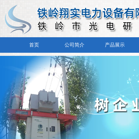
铁岭翔实电力设备有限公司企业信用
等级为“AAA”级，是铁岭市“守合同重信
用”企业，其前身为铁岭市光电研究所电
首页
公司简介
产品展示
力设备分厂（非独立法人单位）。是铁岭
市光电研究所为了更专业、更系统地服务
于电力系统，而专门组建的生产电力系统
设备和材料的独立法人单位。铁岭翔实电
力设备有限公司成立于2010年10月20日，
注册资金1180万元，位于铁岭市调兵山城
北工业园区，占地面积30亩（20000平方
米），其技术、工艺、研发、生产、销售
等主要人员均为铁岭市光电研究所选调的
优秀人员，公司董事长兼总经理由铁岭市