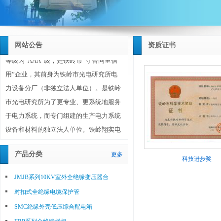
光电研究所所长兼任，铁岭市光电研究所
研制的所有电力系统产品均由铁岭翔实电
力设备有限公司生产和销售。
铁岭翔实电力设备有限公司企业信用
网站公告
资质证书
等级为“AAA”级，是铁岭市“守合同重信
用”企业，其前身为铁岭市光电研究所电
力设备分厂（非独立法人单位）。是铁岭
市光电研究所为了更专业、更系统地服务
于电力系统，而专门组建的生产电力系统
设备和材料的独立法人单位。铁岭翔实电
力设备有限公司成立于2010年10月20日，
注册资金1180万元，位于铁岭市调兵山城
产品分类
更多
科技进步奖
北工业园区，占地面积30亩（20000平方
JMJB系列10KV室外全绝缘变压器台
米），其技术、工艺、研发、生产、销售
对扣式全绝缘电缆保护管
等主要人员均为铁岭市光电研究所选调的
SMC绝缘外壳低压综合配电箱
优秀人员，公司董事长兼总经理由铁岭市